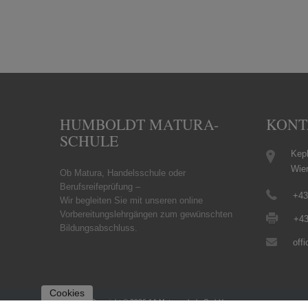
HUMBOLDT MATURA-
KONT
SCHULE
Kepl
Wie
Ob Matura, Handelsschule oder
Berufsreifeprüfung –
+43
Wir begleiten Sie mit unseren online
Vorbereitungslehrgängen zum gewünschten
+43
Bildungsabschluss.
off
Cookies
Copyright © 2026 1A Maturaschule GmbH