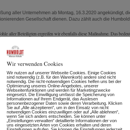
eßung aller Unternehmen ab Montag, 16.3.2020 angekündigt, di
tionierenden Gesellschaft dienen. Dazu zählt auch die Humbold
le aller Beteiligten ergreifen wir ebenfalls diese Maßnahme. Das bedeut
ab Montag, 16.3.2020 bis auf Weiteres kein Präsenzunterricht
in den Räumlichkeiten der Humboldt Matura-Schule stattfinden wird.
gebeten zu Hause zu bleiben und persönliche Kontakte möglic
Wir verwenden Cookies
Wir nutzen auf unserer Webseite Cookies. Einige Cookies
sind notwendig (z.B. für den Warenkorb) andere sind nicht
Fernunterricht
notwendig. Die nicht-notwendigen Cookies helfen uns bei der
orm von
erhalten. Die einzelnen Klassen werden dazu übe
Optimierung unseres Online-Angebotes, unserer
Webseitenfunktionen und werden für Marketingzwecke
eingesetzt. Die Einwilligung umfasst die Speicherung von
n erfolgreich Fernlehrkurse für den Abschluss in der AHS, in de
Informationen auf Ihrem Endgerät, das Auslesen
 alle KursteilnehmerInnen ab sofort in ein bestehendes und er
personenbezogener Daten sowie deren Verarbeitung. Klicken
Sie auf „Alle akzeptieren“, um in den Einsatz von nicht
notwendigen Cookies einzuwilligen oder auf „Alle ablehnen“,
wenn Sie sich anders entscheiden. Sie können unter
„Einstellungen verwalten“ detaillierte Informationen der von
uns eingesetzten Arten von Cookies erhalten und deren
erhin
telefonisch unter 01 505 27 21 und per Mail an
office@
Einstellungen aufrufen. Sie können die Einstellungen jederzeit