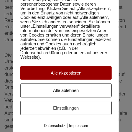
zum Zeitpunkt der Verlinkung nicht erkennbar. Eine
personenbezogener Daten sowie deren
permanente inhaltliche Kontrolle der verlinkten Seiten ist
Verarbeitung. Klicken Sie auf „Alle akzeptieren“,
um in den Einsatz von nicht notwendigen
jedoch ohne konkrete Anhaltspunkte einer
Cookies einzuwilligen oder auf „Alle ablehnen“,
Rechtsverletzung nicht zumutbar. Bei Bekanntwerden von
wenn Sie sich anders entscheiden. Sie können
unter „Einstellungen verwalten“ detaillierte
Rechtsverletzungen werden wir derartige Links umgehend
Informationen der von uns eingesetzten Arten
entfernen.
von Cookies erhalten und deren Einstellungen
aufrufen. Sie können die Einstellungen jederzeit
Urheberrecht
aufrufen und Cookies auch nachträglich
jederzeit abwählen (z.B. in der
Datenschutzerklärung oder unten auf unserer
Die Betreiber dieser Webseite sind bemüht, stets die
Webseite).
Urheberrechte anderer zu beachten bzw. auf selbst
erstellte sowie lizenzfreie Werke zurückzugreifen. Die
Alle akzeptieren
durch die Seitenbetreiber erstellten Inhalte und Werke auf
dieser Webseite unterliegen dem Urheberrecht. Beiträge
Dritter sind als solche gekennzeichnet. Die
Alle ablehnen
Vervielfältigung, Bearbeitung, Verbreitung und jede Art der
Verwertung außerhalb der Grenzen des Urheberrechtes
bedürfen der schriftlichen Zustimmung des jeweiligen
Einstellungen
Autors bzw. Erstellers. Downloads und Kopien dieser Seite
sind nur für den privaten, nicht kommerziellen Gebrauch
|
Datenschutz
Impressum
gestattet.