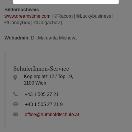
Bildernachweis
www.dreamstime.com
| ©Racorn | ©Luckybusiness |
©CandyBox | ©Dolgachov |
Webadmin:
Dr. Margarita Misheva
SchülerInnen-Service
Keplerplatz 12 / Top 19,
1100 Wien
+43 1 505 27 21
+43 1 505 27 21 9
office@humboldtschule.at