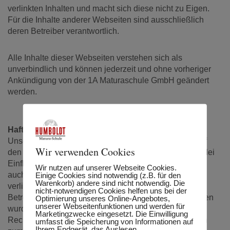
verlinkten Inhalten und macht sich diese nicht zu Eigen.
Für die Inhalte anderer Webseiten sind ausschließlich
deren Betreiber verantwortlich.
Alle Inhalte dieser Webseiten verstehen sich als
unverbindlich und können jederzeit und ohne vorheriger
Ankündigung von der 1A Maturaschule GmbH geändert
werden.
Haftung für Links auf Webseiten Dritter
Unser Angebot enthält Links zu externen Websites. Auf
Wir verwenden Cookies
den Inhalt dieser externen Webseiten haben wir keinerlei
Einfluss. Deshalb können wir für diese fremden Inhalte
Wir nutzen auf unserer Webseite Cookies.
auch keine Gewähr übernehmen. Für die Inhalte der
Einige Cookies sind notwendig (z.B. für den
Warenkorb) andere sind nicht notwendig. Die
verlinkten Seiten ist stets der jeweilige Anbieter oder
nicht-notwendigen Cookies helfen uns bei der
Betreiber der Seiten verantwortlich. Die verlinkten Seiten
Optimierung unseres Online-Angebotes,
unserer Webseitenfunktionen und werden für
wurden zum Zeitpunkt der Verlinkung auf mögliche
Marketingzwecke eingesetzt. Die Einwilligung
Rechtsverstöße überprüft. Rechtswidrige Inhalte waren
umfasst die Speicherung von Informationen auf
Ihrem Endgerät, das Auslesen