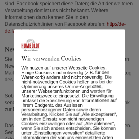
sind. Facebook speichert diese Daten; die Art der weiteren
Verarbeitung dort ist uns nicht bekannt. Weitere
Informationen dazu kannen Sie in den
Datenschutzrichtlinien von Facebook abrufen:
http://de-
de.facebook.com/policy.php
Newsletter
Wir verwenden Cookies
Sie haben die Möglichkeit, über unsere Website unseren
Newsletter zu abonnieren. Hierfür benötigen wir Ihre E-
Wir nutzen auf unserer Webseite Cookies.
Einige Cookies sind notwendig (z.B. für den
Mail-Adresse und ihre Erklärung, dass Sie mit dem Bezug
Warenkorb) andere sind nicht notwendig. Die
des Newsletters einverstanden sind.
nicht-notwendigen Cookies helfen uns bei der
Optimierung unseres Online-Angebotes,
unserer Webseitenfunktionen und werden für
Marketingzwecke eingesetzt. Die Einwilligung
Sobald Sie sich für den Newsletter angemeldet haben,
umfasst die Speicherung von Informationen auf
senden wir Ihnen ein Bestätigungs-E-Mail mit einem Link
Ihrem Endgerät, das Auslesen
zur Bestätigung der Anmeldung.
personenbezogener Daten sowie deren
Verarbeitung. Klicken Sie auf „Alle akzeptieren“,
um in den Einsatz von nicht notwendigen
Cookies einzuwilligen oder auf „Alle ablehnen“,
Das Abo des Newsletters können Sie jederzeit stornieren.
wenn Sie sich anders entscheiden. Sie können
Senden Sie Ihre Stornierung bitte an folgende E-Mail-
unter „Einstellungen verwalten“ detaillierte
Informationen der von uns eingesetzten Arten