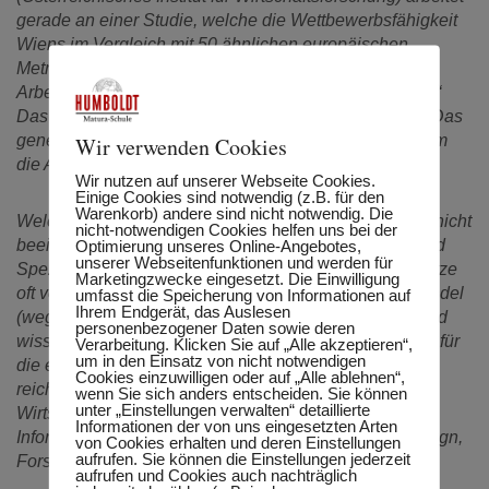
gerade an einer Studie, welche die Wettbewerbsfähigkeit
Wiens im Vergleich mit 50 ähnlichen europäischen
Metropolen erhebt. Seine Diagnose: „Die
Arbeitsplatzsituation verschlechtert sich demografisch.“
Das bedeutet: Die Bevölkerung in Wien wächst stark. Das
generelle Wirtschaftswachstum ist aber zu schwach, um
Wir verwenden Cookies
die Arbeitsplätze im selben Ausmaß zu erhöhen.
Wir nutzen auf unserer Webseite Cookies.
Einige Cookies sind notwendig (z.B. für den
Warenkorb) andere sind nicht notwendig. Die
Welche Lösungen gibt es? Die Konjunktur kann Wien nicht
nicht-notwendigen Cookies helfen uns bei der
beeinflussen, dafür aber Ausbildung, Weiterbildung und
Optimierung unseres Online-Angebotes,
unserer Webseitenfunktionen und werden für
Spezialisierung. Eine verstärkte (Weiter-)Bildung schütze
Marketingzwecke eingesetzt. Die Einwilligung
oft vor Arbeitslosigkeit und unterstütze den Strukturwandel
umfasst die Speicherung von Informationen auf
Ihrem Endgerät, das Auslesen
(weg von Industrie/Produktion hin zu Dienstleistung und
personenbezogener Daten sowie deren
wissensbasierten Technologien). Denn einfache Jobs, für
Verarbeitung. Klicken Sie auf „Alle akzeptieren“,
um in den Einsatz von nicht notwendigen
die ein Hauptschulabschluss oder ein Polytechnikum
Cookies einzuwilligen oder auf „Alle ablehnen“,
reichen, werden drastisch reduziert. Dafür sucht die
wenn Sie sich anders entscheiden. Sie können
unter „Einstellungen verwalten“ detaillierte
Wirtschaft hoch spezialisierte Experten im Bereich
Informationen der von uns eingesetzten Arten
Informationstechnologie, Unternehmensberatung, Design,
von Cookies erhalten und deren Einstellungen
aufrufen. Sie können die Einstellungen jederzeit
Forschung etc.
aufrufen und Cookies auch nachträglich