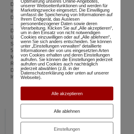
Optimierung unseres Online-Angebotes,
Donnerstag, 22. August 2024 von 17:00 – 20:30 –
unserer Webseitenfunktionen und werden für
Marketingzwecke eingesetzt. Die Einwilligung
Intensivkurs
umfasst die Speicherung von Informationen auf
Donnerstag, 29. August 2024 von 17:00 – 20:00 Uhr
Ihrem Endgerät, das Auslesen
personenbezogener Daten sowie deren
– Intensivkurs
Verarbeitung. Klicken Sie auf „Alle akzeptieren“,
Donnerstag, 05. September 2024 von 17:00 – 20:30
um in den Einsatz von nicht notwendigen
Cookies einzuwilligen oder auf „Alle ablehnen“,
Uhr – Intensivkurs
wenn Sie sich anders entscheiden. Sie können
Samstag, 07. September 2024 von 9:00 – 14:00 Uhr
unter „Einstellungen verwalten“ detaillierte
Informationen der von uns eingesetzten Arten
5 stündige Probeklausur
von Cookies erhalten und deren Einstellungen
Montag, 09. September 2024 von 17:00 – 19:00 Uhr
aufrufen. Sie können die Einstellungen jederzeit
Rückgabe und Besprechung der Klausur
aufrufen und Cookies auch nachträglich
jederzeit abwählen (z.B. in der
Donnerstag, 12. September 2024 von 17:00 – 20:30
Datenschutzerklärung oder unten auf unserer
Intensivkurs
Webseite).
Alle akzeptieren
Alle ablehnen
SchülerInnen-Service
Einstellungen