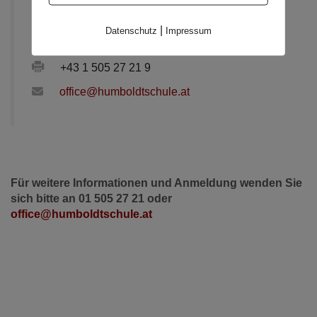
Keplerplatz 12 / Top 19,
1100 Wien
|
Datenschutz
Impressum
+43 1 505 27 21
+43 1 505 27 21 9
office@humboldtschule.at
Für weitere Informationen und Anmeldung wenden Sie
sich bitte an 01 505 27 21 oder
office@humboldtschule.at