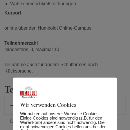
Wahrscheinlichkeitsrechnungen
Kursort
online über den Humboldt Online-Campus
Teilnehmerzahl
mindestens 3, maximal 10
Teilnahme auch für andere Schulformen nach
Rücksprache.
Termine
Für AHS, HAK und Berufsreifeprüfung zum 1.
Wir verwenden Cookies
Nebentermin (September 2024)
Wir nutzen auf unserer Webseite Cookies.
Einige Cookies sind notwendig (z.B. für den
Donnerstag, 08. August 2024 von 17:00 – 20:30 Uhr
Warenkorb) andere sind nicht notwendig. Die
nicht-notwendigen Cookies helfen uns bei der
– Intensivkurs