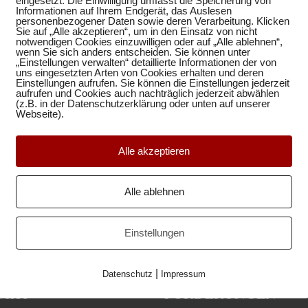
eingesetzt. Die Einwilligung umfasst die Speicherung von
Informationen auf Ihrem Endgerät, das Auslesen
personenbezogener Daten sowie deren Verarbeitung. Klicken
ieren?
Sie auf „Alle akzeptieren“, um in den Einsatz von nicht
nen nur angezeigt werden,
notwendigen Cookies einzuwilligen oder auf „Alle ablehnen“,
wenn Sie sich anders entscheiden. Sie können unter
zt werden dürfen.
„Einstellungen verwalten“ detaillierte Informationen der von
uns eingesetzten Arten von Cookies erhalten und deren
Einstellungen aufrufen. Sie können die Einstellungen jederzeit
aufrufen und Cookies auch nachträglich jederzeit abwählen
(z.B. in der Datenschutzerklärung oder unten auf unserer
Webseite).
 Website aktiviert wurde,
be übermittelt und
 in der Datenschutzerklärung
Alle akzeptieren
Alle ablehnen
Einstellungen
|
Datenschutz
Impressum
AKT
FÖRDERUNGEN