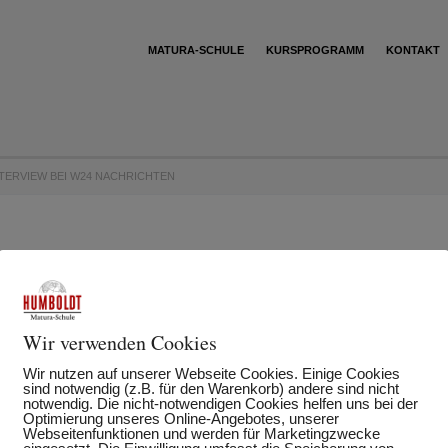
MATURA-SCHULE
KURSPROGRAMM
KONTAKT
TERVIEW BEI W24 NACHRICHTEN
chten
rin Mag. Karin Stummvoll bei
W24 zu einem Live-
Wir verwenden Cookies
Wir nutzen auf unserer Webseite Cookies. Einige Cookies
sind notwendig (z.B. für den Warenkorb) andere sind nicht
notwendig. Die nicht-notwendigen Cookies helfen uns bei der
Optimierung unseres Online-Angebotes, unserer
Webseitenfunktionen und werden für Marketingzwecke