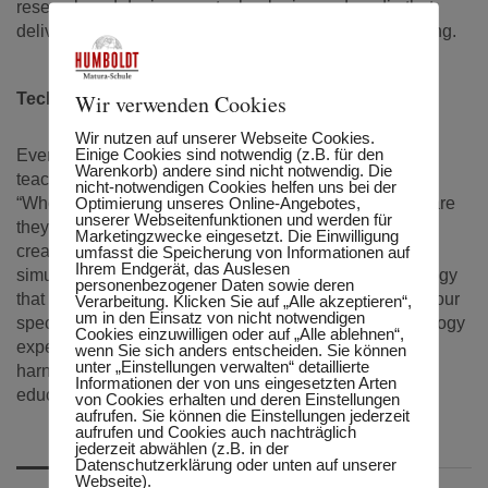
research and design new technologies and media that
deliver powerful teaching and promote engaged learning.
Wir verwenden Cookies
Technology is the Means, Not the Mission
Wir nutzen auf unserer Webseite Cookies.
Einige Cookies sind notwendig (z.B. für den
Everything we do in the TIE Program is grounded in
Warenkorb) andere sind nicht notwendig. Die
teaching and learning. The first questions are always,
nicht-notwendigen Cookies helfen uns bei der
Optimierung unseres Online-Angebotes,
“Who are the users, and what educational challenges are
unserer Webseitenfunktionen und werden für
they grappling with?” We don’t start with the goal of
Marketingzwecke eingesetzt. Die Einwilligung
creating a sticky website, viral app, or immersive
umfasst die Speicherung von Informationen auf
Ihrem Endgerät, das Auslesen
simulation. Instead, we choose the medium or technology
personenbezogener Daten sowie deren
that delivers the most effective learning experience for our
Verarbeitung. Klicken Sie auf „Alle akzeptieren“,
um in den Einsatz von nicht notwendigen
specific goal. No previous computer science or technology
Cookies einzuwilligen oder auf „Alle ablehnen“,
experience is required to join TIE, only a passion for
wenn Sie sich anders entscheiden. Sie können
unter „Einstellungen verwalten“ detaillierte
harnessing innovation and creativity to improve
Informationen der von uns eingesetzten Arten
educational outcomes for all learners.
von Cookies erhalten und deren Einstellungen
aufrufen. Sie können die Einstellungen jederzeit
aufrufen und Cookies auch nachträglich
jederzeit abwählen (z.B. in der
Datenschutzerklärung oder unten auf unserer
Webseite).