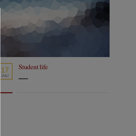
Student life
17
JULI