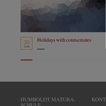
Holidays with coursemates
30
JUNI
HUMBOLDT MATURA-
KONT
SCHULE