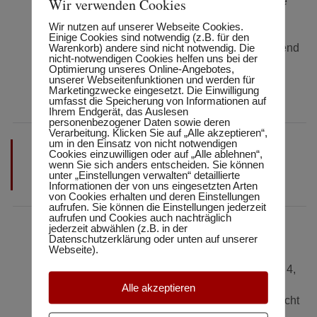
Wir verwenden Cookies
Malerei und Skulptur – vorgestellt. Die Vortragende
führt in kunstgeschichtliche Terminologie und
Wir nutzen auf unserer Webseite Cookies.
grundlegende Herangehensweisen ein und erklärt
Einige Cookies sind notwendig (z.B. für den
Warenkorb) andere sind nicht notwendig. Die
unterschiedliche Techniken. Zudem wird ausreichend
nicht-notwendigen Cookies helfen uns bei der
Zeit geboten, Fragen zu stellen und über die
Optimierung unseres Online-Angebotes,
Kunstauffassungen zu diskutieren. Es werden
unserer Webseitenfunktionen und werden für
Marketingzwecke eingesetzt. Die Einwilligung
keinerlei Vorkenntnisse erwartet.
umfasst die Speicherung von Informationen auf
Ihrem Endgerät, das Auslesen
personenbezogener Daten sowie deren
Verarbeitung. Klicken Sie auf „Alle akzeptieren“,
um in den Einsatz von nicht notwendigen
Cookies einzuwilligen oder auf „Alle ablehnen“,
Das Angebot richtet sich an alle Teilnehmerinnen und
wenn Sie sich anders entscheiden. Sie können
Teilnehmer, die ein Herz für die Kunst haben.
unter „Einstellungen verwalten“ detaillierte
Informationen der von uns eingesetzten Arten
von Cookies erhalten und deren Einstellungen
aufrufen. Sie können die Einstellungen jederzeit
aufrufen und Cookies auch nachträglich
Leitung:
OStR. Mag. art. Elisabeth Rittinger
jederzeit abwählen (z.B. in der
Beginn:
15. Februar 2017
Datenschutzerklärung oder unten auf unserer
Webseite).
Zeit:
jeweils Mittwoch, 10:00 – 11:40, 18 Einheiten
Ort:
HUMBOLDT Matura-Schule
, Lothringerstraße 4,
1040 Wien
Alle akzeptieren
Preis:
€ 270,00 (Hinweis: Museumseintritte sind nicht
im Preis inbegriffen.)