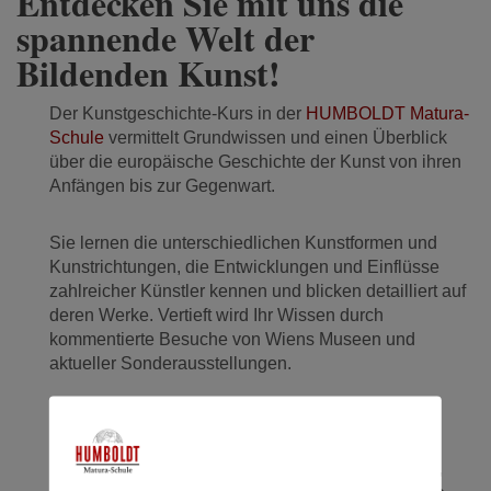
Entdecken Sie mit uns die
spannende Welt der
Bildenden Kunst!
Der Kunstgeschichte-Kurs in der
HUMBOLDT Matura-
Schule
vermittelt Grundwissen und einen Überblick
über die europäische Geschichte der Kunst von ihren
Anfängen bis zur Gegenwart.
Sie lernen die unterschiedlichen Kunstformen und
Kunstrichtungen, die Entwicklungen und Einflüsse
zahlreicher Künstler kennen und blicken detailliert auf
deren Werke. Vertieft wird Ihr Wissen durch
kommentierte Besuche von Wiens Museen und
aktueller Sonderausstellungen.
An 18 Terminen werden historische und
geistesgeschichtliche Hintergründe erläutert,
Hauptwerke aus allen drei Gattungen – Architektur,