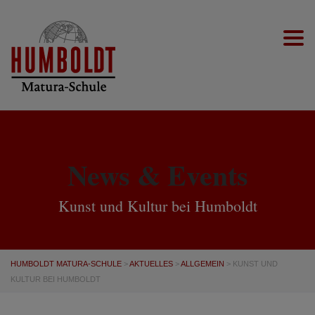
Togg
News & Events
Kunst und Kultur bei Humboldt
HUMBOLDT MATURA-SCHULE
>
AKTUELLES
>
ALLGEMEIN
>
KUNST UND
KULTUR BEI HUMBOLDT