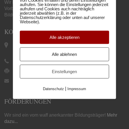
Wir begleiten Sie mit unseren online
aufrufen. Sie können die Einstellungen jederzeit
Vorbereitungslehrgängen zum gewünschten
aufrufen und Cookies auch nachträglich
jederzeit abwählen (z.B. in der
Bildungsabschluss.
Datenschutzerklärung oder unten auf unserer
Webseite).
KONTAKT
Alle akzeptieren
Keplerplatz 12 / Top 19 |
1100 Wien
Alle ablehnen
+43 1 505 27 21
+43 1 505 27 21 9
Einstellungen
office@humboldtschule.at
|
Datenschutz
Impressum
FÖRDERUNGEN
Wir sind ein vom waff anerkannter Bildungsträger!
Mehr
dazu...