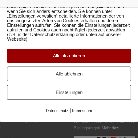
Sie auf „Alle akzeptieren“, um in den Einsatz von nicht
notwendigen Cookies einzuwilligen oder auf „Alle ablehnen“,
wenn Sie sich anders entscheiden. Sie können unter
„Einstellungen verwalten“ detaillierte Informationen der von
uns eingesetzten Arten von Cookies erhalten und deren
Einstellungen aufrufen. Sie können die Einstellungen jederzeit
aufrufen und Cookies auch nachträglich jederzeit abwählen
(z.B. in der Datenschutzerklärung oder unten auf unserer
Webseite).
Alle akzeptieren
Alle ablehnen
Einstellungen
AKT
FÖRDERUNGEN
|
Datenschutz
Impressum
erplatz 12 / Top 19 | 1100
Wir sind ein vom waff anerkannter
n
Bildungsträger!
Mehr dazu...