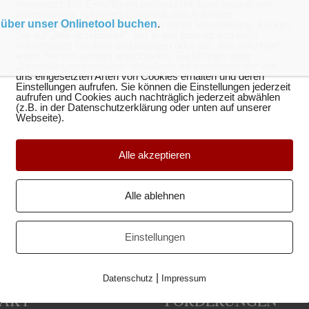
eingesetzt. Die Einwilligung umfasst die Speicherung von
Informationen auf Ihrem Endgerät, das Auslesen
t
über unser Onlinetool buchen
.
personenbezogener Daten sowie deren Verarbeitung. Klicken
Sie auf „Alle akzeptieren“, um in den Einsatz von nicht
notwendigen Cookies einzuwilligen oder auf „Alle ablehnen“,
wenn Sie sich anders entscheiden. Sie können unter
„Einstellungen verwalten“ detaillierte Informationen der von
uns eingesetzten Arten von Cookies erhalten und deren
Einstellungen aufrufen. Sie können die Einstellungen jederzeit
aufrufen und Cookies auch nachträglich jederzeit abwählen
(z.B. in der Datenschutzerklärung oder unten auf unserer
Webseite).
Alle akzeptieren
Alle ablehnen
Einstellungen
|
Datenschutz
Impressum
AKT
FÖRDERUNGEN