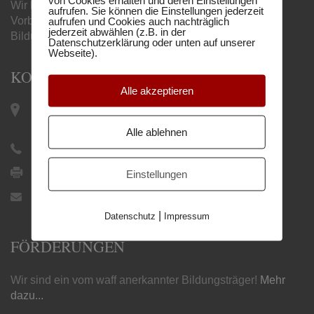
Wir begleiten Sie mit unseren online
aufrufen. Sie können die Einstellungen jederzeit
Vorbereitungslehrgängen zum gewünschten
aufrufen und Cookies auch nachträglich
jederzeit abwählen (z.B. in der
Bildungsabschluss.
Datenschutzerklärung oder unten auf unserer
Webseite).
KONTAKT
Alle akzeptieren
Keplerplatz 12 / Top 19 |
1100 Wien
Alle ablehnen
+43 1 505 27 21
+43 1 505 27 21 9
Einstellungen
office@humboldtschule.at
|
Datenschutz
Impressum
FÖRDERUNGEN
Wir sind ein vom waff anerkannter Bildungsträger!
Mehr
dazu...