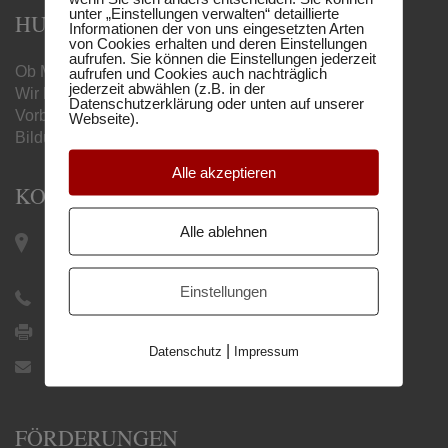
unter „Einstellungen verwalten“ detaillierte
HUMBOLDT MATURA-SCHULE
Informationen der von uns eingesetzten Arten
von Cookies erhalten und deren Einstellungen
aufrufen. Sie können die Einstellungen jederzeit
Ob Matura, Handelsschule oder Berufsreifeprüfung –
aufrufen und Cookies auch nachträglich
jederzeit abwählen (z.B. in der
Wir begleiten Sie mit unseren online
Datenschutzerklärung oder unten auf unserer
Vorbereitungslehrgängen zum gewünschten
Webseite).
Bildungsabschluss.
Alle akzeptieren
KONTAKT
Alle ablehnen
Keplerplatz 12 / Top 19 |
1100 Wien
Einstellungen
+43 1 505 27 21
+43 1 505 27 21 9
|
Datenschutz
Impressum
office@humboldtschule.at
FÖRDERUNGEN