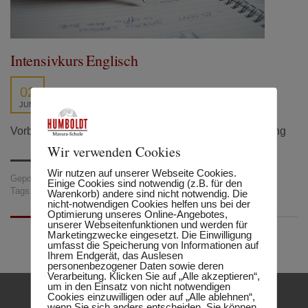
Intensivkurs Englisch
02
JUNI
Vorbereitung auf die Matura oder Kompensationsprüfung
Wir verwenden Cookies
Wir nutzen auf unserer Webseite Cookies.
Gepostet in:
Neuigkeiten
Einige Cookies sind notwendig (z.B. für den
Tags:
Englisch
,
English
Warenkorb) andere sind nicht notwendig. Die
nicht-notwendigen Cookies helfen uns bei der
Optimierung unseres Online-Angebotes,
unserer Webseitenfunktionen und werden für
Marketingzwecke eingesetzt. Die Einwilligung
umfasst die Speicherung von Informationen auf
Ihrem Endgerät, das Auslesen
personenbezogener Daten sowie deren
Verarbeitung. Klicken Sie auf „Alle akzeptieren“,
um in den Einsatz von nicht notwendigen
Cookies einzuwilligen oder auf „Alle ablehnen“,
wenn Sie sich anders entscheiden. Sie können