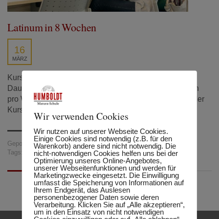
Latinum in 8 Wochen
16
MÄRZ
Kursbeginn: 4. April 2016 Anmeldung bis: 1. April 2016
Dauer: 8 Wochen, 2 Blöcke zu je 3 Unterrichtseinheiten
pro Woche, gesamt 48 UE Kurstkosten: € 375,– inkl. aller
Kursunterlagen
Wir verwenden Cookies
Wir nutzen auf unserer Webseite Cookies.
Einige Cookies sind notwendig (z.B. für den
Gepostet in:
Matura-Schule
Warenkorb) andere sind nicht notwendig. Die
nicht-notwendigen Cookies helfen uns bei der
Tags:
Latinum
,
Sprachkurse
Optimierung unseres Online-Angebotes,
unserer Webseitenfunktionen und werden für
Marketingzwecke eingesetzt. Die Einwilligung
umfasst die Speicherung von Informationen auf
Ihrem Endgerät, das Auslesen
personenbezogener Daten sowie deren
Verarbeitung. Klicken Sie auf „Alle akzeptieren“,
um in den Einsatz von nicht notwendigen
Cookies einzuwilligen oder auf „Alle ablehnen“,