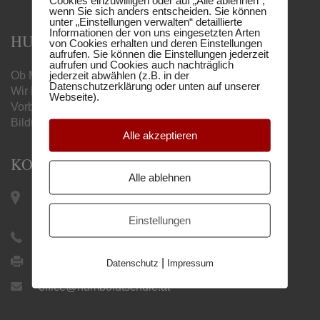
wenn Sie sich anders entscheiden. Sie können
unter „Einstellungen verwalten“ detaillierte
Informationen der von uns eingesetzten Arten
HUMBOLDT MATURA-SCHULE
von Cookies erhalten und deren Einstellungen
aufrufen. Sie können die Einstellungen jederzeit
aufrufen und Cookies auch nachträglich
jederzeit abwählen (z.B. in der
Ob Matura, Handelsschule oder Berufsreifeprüfung –
Datenschutzerklärung oder unten auf unserer
Wir begleiten Sie mit unseren online
Webseite).
Vorbereitungslehrgängen zum gewünschten
Bildungsabschluss.
Alle akzeptieren
KONTAKT
Alle ablehnen
Keplerplatz 12 / Top 19 |
1100 Wien
Einstellungen
+43 1 505 27 21
|
+43 1 505 27 21 9
Datenschutz
Impressum
office@humboldtschule.at