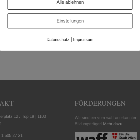
Alle ablehnen
Einstellungen
|
Datenschutz
Impressum
AKT
FÖRDERUNGEN
erplatz 12 / Top 19 | 1100
Wir sind ein vom waff anerkannter
n
Bildungsträger!
Mehr dazu...
 1 505 27 21