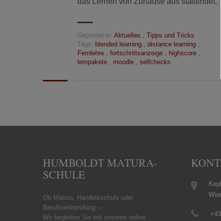
das Lernen von Zuhause aus stattfindet.
Gepostet in:
Aktuelles
,
Tipps und Tricks
Tags:
blended learning
,
distance learning
,
Fernlehre
,
fortschrittsanzeige
,
highscore
,
lernpakete
,
moodle
,
selfchecks
HUMBOLDT MATURA-
KONT
SCHULE
Kepl
Wie
Ob Matura, Handelsschule oder
Berufsreifeprüfung –
+43
Wir begleiten Sie mit unseren online