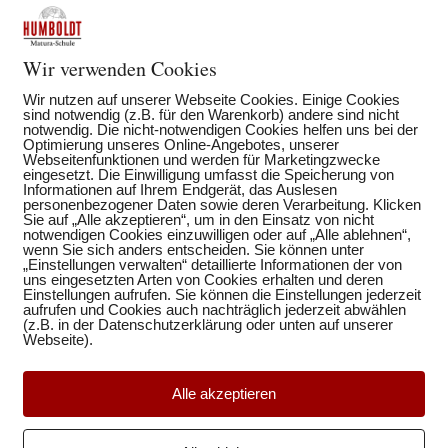
Wir verwenden Cookies
Wir nutzen auf unserer Webseite Cookies. Einige Cookies
sind notwendig (z.B. für den Warenkorb) andere sind nicht
notwendig. Die nicht-notwendigen Cookies helfen uns bei der
Optimierung unseres Online-Angebotes, unserer
Webseitenfunktionen und werden für Marketingzwecke
eingesetzt. Die Einwilligung umfasst die Speicherung von
Informationen auf Ihrem Endgerät, das Auslesen
personenbezogener Daten sowie deren Verarbeitung. Klicken
Sie auf „Alle akzeptieren“, um in den Einsatz von nicht
notwendigen Cookies einzuwilligen oder auf „Alle ablehnen“,
wenn Sie sich anders entscheiden. Sie können unter
Auf Partnersuche für Ihre
„Einstellungen verwalten“ detaillierte Informationen der von
01
uns eingesetzten Arten von Cookies erhalten und deren
Weiterbildung?
Einstellungen aufrufen. Sie können die Einstellungen jederzeit
DEZ.
aufrufen und Cookies auch nachträglich jederzeit abwählen
(z.B. in der Datenschutzerklärung oder unten auf unserer
Sie sind auf der Suche nach der richtigen
Webseite).
Weiterbildungsmöglichkeit für sich, ein
Familienmitglied oder Ihre Angestellten?
Alle akzeptieren
Entdecken Sie unser breitgefächertes
Angebot an verschiedenen Kursen und
profitieren Sie von jahrzehntelanger