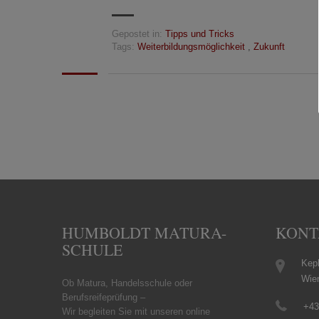
Gepostet in:
Tipps und Tricks
Tags:
Weiterbildungsmöglichkeit
,
Zukunft
HUMBOLDT MATURA-
KONT
SCHULE
Kepl
Wie
Ob Matura, Handelsschule oder
Berufsreifeprüfung –
+43
Wir begleiten Sie mit unseren online