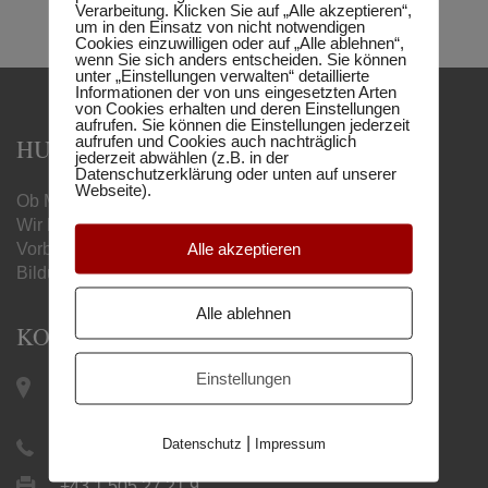
Verarbeitung. Klicken Sie auf „Alle akzeptieren“,
um in den Einsatz von nicht notwendigen
Cookies einzuwilligen oder auf „Alle ablehnen“,
wenn Sie sich anders entscheiden. Sie können
unter „Einstellungen verwalten“ detaillierte
Informationen der von uns eingesetzten Arten
von Cookies erhalten und deren Einstellungen
aufrufen. Sie können die Einstellungen jederzeit
aufrufen und Cookies auch nachträglich
HUMBOLDT MATURA-SCHULE
jederzeit abwählen (z.B. in der
Datenschutzerklärung oder unten auf unserer
Webseite).
Ob Matura, Handelsschule oder Berufsreifeprüfung –
Wir begleiten Sie mit unseren online
Alle akzeptieren
Vorbereitungslehrgängen zum gewünschten
Bildungsabschluss.
Alle ablehnen
KONTAKT
Einstellungen
Keplerplatz 12 / Top 19 |
1100 Wien
|
Datenschutz
Impressum
+43 1 505 27 21
+43 1 505 27 21 9