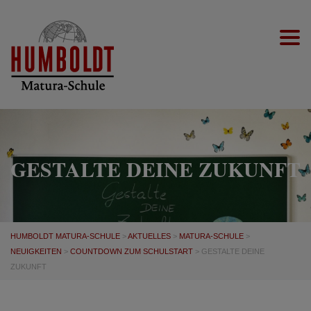
Togg
GESTALTE DEINE ZUKUNFT
HUMBOLDT MATURA-SCHULE
>
AKTUELLES
>
MATURA-SCHULE
>
NEUIGKEITEN
>
COUNTDOWN ZUM SCHULSTART
>
GESTALTE DEINE
ZUKUNFT