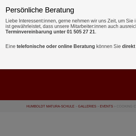
Liebe Interessent:innen, gerne nehmen wir uns Zeit, um Sie 
ist gewährleistet, dass unsere Mitarbeiter:innen auch ausrei
Terminvereinbarung unter 01 505 27 21
.
Eine
telefonische oder online Beratung
können Sie
direk
HUMBOLDT MATURA-SCHULE
>
GALLERIES
>
EVENTS
>
COOKING C