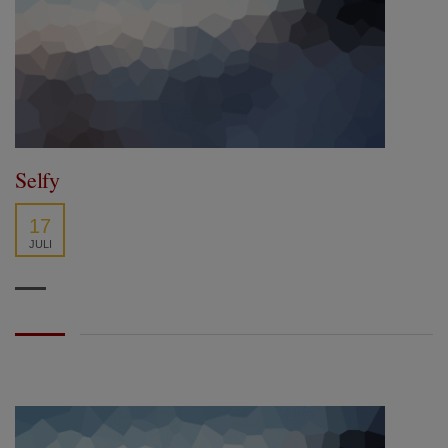
Selfy
17
JULI