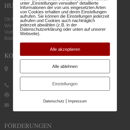
unter „Einstellungen verwalten“ detaillierte
HUMBOLDT MATURA-SCHULE
Informationen der von uns eingesetzten Arten
von Cookies erhalten und deren Einstellungen
aufrufen. Sie können die Einstellungen jederzeit
Ob Matura, Handelsschule oder Berufsreifeprüfung –
aufrufen und Cookies auch nachträglich
jederzeit abwählen (z.B. in der
Wir begleiten Sie mit unseren online
Datenschutzerklärung oder unten auf unserer
Vorbereitungslehrgängen zum gewünschten
Webseite).
Bildungsabschluss.
Alle akzeptieren
KONTAKT
Alle ablehnen
Keplerplatz 12 / Top 19 |
1100 Wien
Einstellungen
+43 1 505 27 21
+43 1 505 27 21 9
|
Datenschutz
Impressum
office@humboldtschule.at
FÖRDERUNGEN