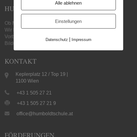
Alle ablehnen
HUMBOLDT MATURA-SCHULE
Einstellungen
Ob Matura, Handelsschule oder Berufsreifeprüfung –
Wir begleiten Sie mit unseren online
Vorbereitungslehrgängen zum gewünschten
|
Datenschutz
Impressum
Bildungsabschluss.
KONTAKT
Keplerplatz 12 / Top 19 |
1100 Wien
+43 1 505 27 21
+43 1 505 27 21 9
office@humboldtschule.at
FÖRDERUNGEN