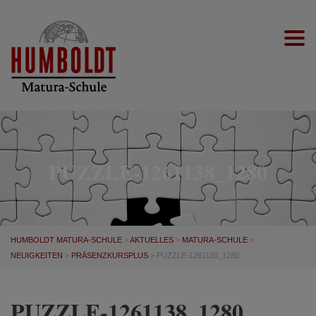
Togg
PUZZLE-1261138_1280
HUMBOLDT MATURA-SCHULE
>
AKTUELLES
>
MATURA-SCHULE
>
NEUIGKEITEN
>
PRÄSENZKURSPLUS
>
PUZZLE-1261138_1280
PUZZLE-1261138_1280