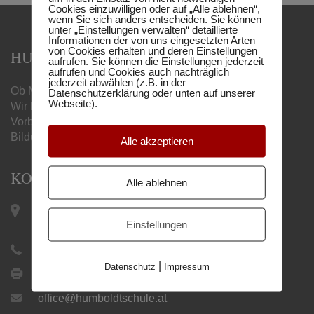
Cookies einzuwilligen oder auf „Alle ablehnen“,
wenn Sie sich anders entscheiden. Sie können
unter „Einstellungen verwalten“ detaillierte
Informationen der von uns eingesetzten Arten
von Cookies erhalten und deren Einstellungen
HUMBOLDT MATURA-SCHULE
aufrufen. Sie können die Einstellungen jederzeit
aufrufen und Cookies auch nachträglich
jederzeit abwählen (z.B. in der
Ob Matura, Handelsschule oder Berufsreifeprüfung –
Datenschutzerklärung oder unten auf unserer
Webseite).
Wir begleiten Sie mit unseren online
Vorbereitungslehrgängen zum gewünschten
Bildungsabschluss.
Alle akzeptieren
KONTAKT
Alle ablehnen
Keplerplatz 12 / Top 19 |
1100 Wien
Einstellungen
+43 1 505 27 21
|
Datenschutz
Impressum
+43 1 505 27 21 9
office@humboldtschule.at