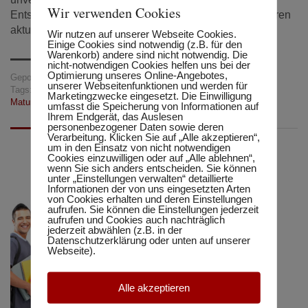
Wir verwenden Cookies
Entscheidung getroffen. Sie interessieren sich dafür, Ihren
aktuellen Bildungsabschluss zu verbessern.
Wir nutzen auf unserer Webseite Cookies.
Einige Cookies sind notwendig (z.B. für den
Warenkorb) andere sind nicht notwendig. Die
nicht-notwendigen Cookies helfen uns bei der
Optimierung unseres Online-Angebotes,
Gepostet in:
Matura-Schule
,
Neuigkeiten
unserer Webseitenfunktionen und werden für
Tags:
Beratung
,
Berufsreifeprüfung
,
Info-Abend
,
Matura
,
Marketingzwecke eingesetzt. Die Einwilligung
Maturaschule
,
Weiterbildung
umfasst die Speicherung von Informationen auf
Ihrem Endgerät, das Auslesen
personenbezogener Daten sowie deren
Verarbeitung. Klicken Sie auf „Alle akzeptieren“,
um in den Einsatz von nicht notwendigen
Cookies einzuwilligen oder auf „Alle ablehnen“,
wenn Sie sich anders entscheiden. Sie können
unter „Einstellungen verwalten“ detaillierte
Informationen der von uns eingesetzten Arten
von Cookies erhalten und deren Einstellungen
aufrufen. Sie können die Einstellungen jederzeit
aufrufen und Cookies auch nachträglich
jederzeit abwählen (z.B. in der
Datenschutzerklärung oder unten auf unserer
Webseite).
Alle akzeptieren