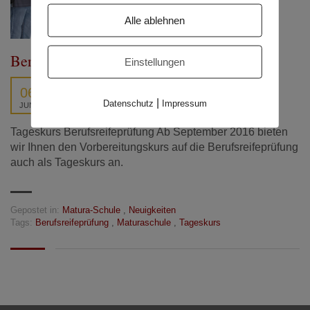
Alle ablehnen
Berufsreifeprüfung
Einstellungen
06
|
Datenschutz
Impressum
JUNI
Tageskurs Berufsreifeprüfung Ab September 2016 bieten
wir Ihnen den Vorbereitungskurs auf die Berufsreifeprüfung
auch als Tageskurs an.
Gepostet in:
Matura-Schule
,
Neuigkeiten
Tags:
Berufsreifeprüfung
,
Maturaschule
,
Tageskurs