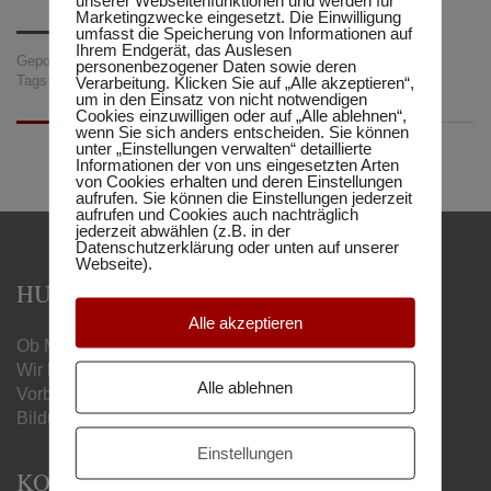
Marketingzwecke eingesetzt. Die Einwilligung
umfasst die Speicherung von Informationen auf
Ihrem Endgerät, das Auslesen
Gepostet in:
Matura-Schule
,
Neuigkeiten
personenbezogener Daten sowie deren
Tags:
Bildung
,
Guided E-Lerning
,
Matura
,
online lernen
Verarbeitung. Klicken Sie auf „Alle akzeptieren“,
um in den Einsatz von nicht notwendigen
Cookies einzuwilligen oder auf „Alle ablehnen“,
wenn Sie sich anders entscheiden. Sie können
unter „Einstellungen verwalten“ detaillierte
Informationen der von uns eingesetzten Arten
von Cookies erhalten und deren Einstellungen
aufrufen. Sie können die Einstellungen jederzeit
aufrufen und Cookies auch nachträglich
jederzeit abwählen (z.B. in der
Datenschutzerklärung oder unten auf unserer
Webseite).
HUMBOLDT MATURA-SCHULE
Alle akzeptieren
Ob Matura, Handelsschule oder Berufsreifeprüfung –
Wir begleiten Sie mit unseren online
Alle ablehnen
Vorbereitungslehrgängen zum gewünschten
Bildungsabschluss.
Einstellungen
KONTAKT