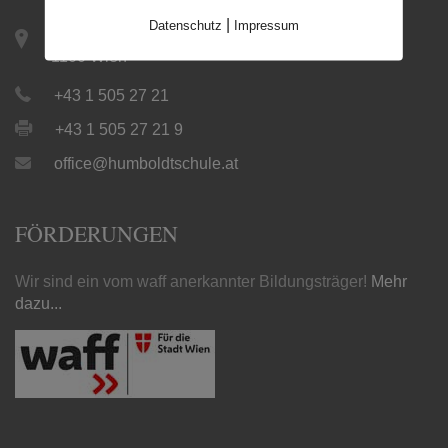
|
Datenschutz
Impressum
Keplerplatz 12 / Top 19 |
1100 Wien
+43 1 505 27 21
+43 1 505 27 21 9
office@humboldtschule.at
FÖRDERUNGEN
Wir sind ein vom waff anerkannter Bildungsträger!
Mehr
dazu...