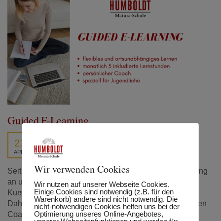
Guided E-Learning
21
APR.
Wir verwenden Cookies
Seit September 2021 bieten wir unser Guided E-Learning
an und aktuell sind schon fast 10% unserer
Wir nutzen auf unserer Webseite Cookies.
Einige Cookies sind notwendig (z.B. für den
Kursteilnehmer:innen für diese Kursform angemeldet.
Warenkorb) andere sind nicht notwendig. Die
Daher möchten wir erste Erfahrungsberichte von unseren
nicht-notwendigen Cookies helfen uns bei der
Optimierung unseres Online-Angebotes,
Coaches und Teilnehmer:innen mit Ihnen teilen.
unserer Webseitenfunktionen und werden für