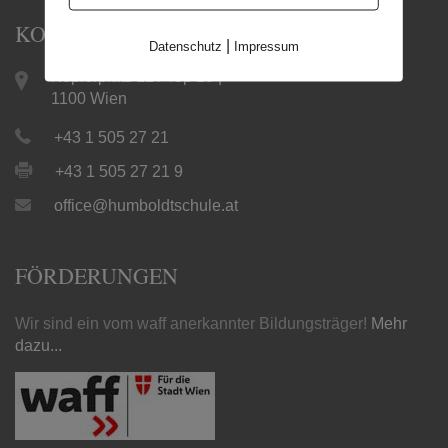
KONTAKT
|
Datenschutz
Impressum
Keplerplatz 12 / Top 19 |
1100 Wien
+43 1 505 27 21
+43 1 505 27 21 9
office@humboldtschule.at
FÖRDERUNGEN
Wir sind ein vom waff anerkannter Bildungsträger!
Mehr
dazu...