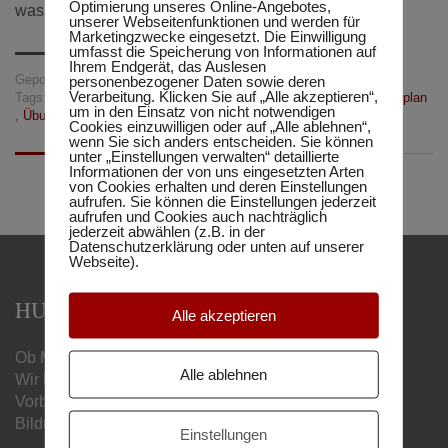
Optimierung unseres Online-Angebotes,
was das vollkommen […]
unserer Webseitenfunktionen und werden für
Marketingzwecke eingesetzt. Die Einwilligung
umfasst die Speicherung von Informationen auf
Ihrem Endgerät, das Auslesen
Gepostet in:
Gezwitscher aus dem Schulalltag
personenbezogener Daten sowie deren
Verarbeitung. Klicken Sie auf „Alle akzeptieren“,
Tags:
flipped classroom
,
individuell
,
Lernvideos
,
online
,
Stundenplan
um in den Einsatz von nicht notwendigen
,
Übungswerkstatt
Cookies einzuwilligen oder auf „Alle ablehnen“,
wenn Sie sich anders entscheiden. Sie können
unter „Einstellungen verwalten“ detaillierte
Informationen der von uns eingesetzten Arten
von Cookies erhalten und deren Einstellungen
aufrufen. Sie können die Einstellungen jederzeit
aufrufen und Cookies auch nachträglich
jederzeit abwählen (z.B. in der
Datenschutzerklärung oder unten auf unserer
Webseite).
HUMBOLDT MATURA-SCHULE
Alle akzeptieren
Ob Matura, Handelsschule oder Berufsreifeprüfung –
Alle ablehnen
Wir begleiten Sie mit unseren online
Vorbereitungslehrgängen zum gewünschten
Bildungsabschluss.
Einstellungen