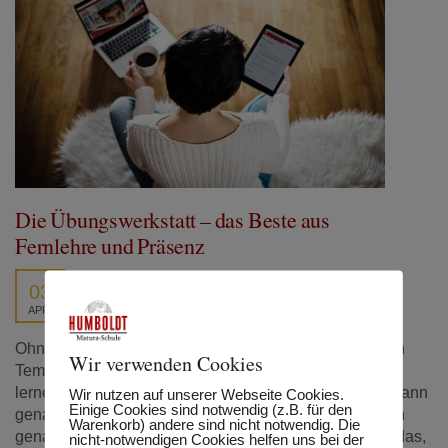
Die Übungswerkstatt – das Beste aus
Fernlehre und Präsenz
03
APR.
Ohne Frage – das Lernen von zuhause aus im eigenen
Wir verwenden Cookies
Tempo hat schon etwas an sich. Ich kann immer dann
lernen, wenn es gerade in meinen Zeitplan passt. Ich kann
Wir nutzen auf unserer Webseite Cookies.
Einige Cookies sind notwendig (z.B. für den
genau das Lernen, was ich gerade lernen will. Ich kann
Warenkorb) andere sind nicht notwendig. Die
genau da lernen, wo ich gerade will. Aber, und das ist das,
nicht-notwendigen Cookies helfen uns bei der