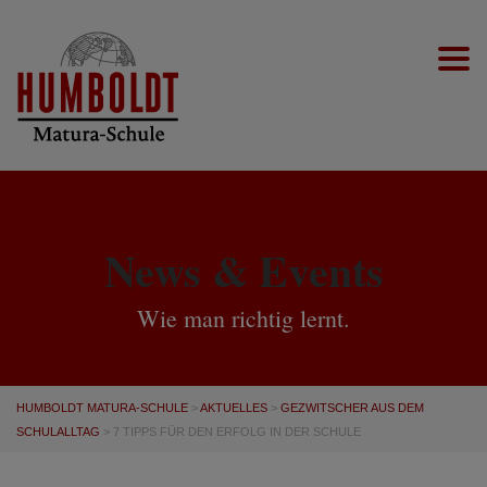
Togg
News & Events
Wie man richtig lernt.
HUMBOLDT MATURA-SCHULE
>
AKTUELLES
>
GEZWITSCHER AUS DEM
SCHULALLTAG
>
7 TIPPS FÜR DEN ERFOLG IN DER SCHULE