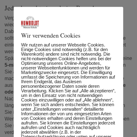
Jeder braucht einmal eine Pause!
Vergessen Sie nicht darauf, zwischendurch immer mal
wieder Pausen zu machen.
Dabei gibt es verschiedene Arten. Nach einem Kapitel
Wir verwenden Cookies
sollten Sie eine Gedankenpause bzw. Verschnaufpause
Wir nutzen auf unserer Webseite Cookies.
einlegen. Dadurch kann das Gelernte besser verarbeitet
Einige Cookies sind notwendig (z.B. für den
werden.
Warenkorb) andere sind nicht notwendig. Die
Spätestens nach 30 Minuten lernen, sollten Sie immer eine
nicht-notwendigen Cookies helfen uns bei der
Optimierung unseres Online-Angebotes,
5-minütige Pause
einlegen. In diesen 5 Minuten sollten
unserer Webseitenfunktionen und werden für
Sie aber
nicht zum Handy greifen!
Stehen Sie auf,
Marketingzwecke eingesetzt. Die Einwilligung
umfasst die Speicherung von Informationen auf
machen Sie ein paar Streckungsübungen, schauen Sie
Ihrem Endgerät, das Auslesen
aus dem Fenster oder
genießen Sie eine Tasse Kaffee
personenbezogener Daten sowie deren
Verarbeitung. Klicken Sie auf „Alle akzeptieren“,
oder Tee.
um in den Einsatz von nicht notwendigen
Nach insgesamt
2 Stunden
können Sie eine etwas
Cookies einzuwilligen oder auf „Alle ablehnen“,
wenn Sie sich anders entscheiden. Sie können
längere
Pause von 15-20 Minuten
einlegen. Verlassen
unter „Einstellungen verwalten“ detaillierte
Sie in dieser Zeit auf jeden Fall den Arbeitsplatz.
Informationen der von uns eingesetzten Arten
von Cookies erhalten und deren Einstellungen
Wenn Sie
3-4 Stunden
schon gelernt haben, dann haben
aufrufen. Sie können die Einstellungen jederzeit
Sie sich eine längere
Pause von 1-2 Stunden
redlich
aufrufen und Cookies auch nachträglich
jederzeit abwählen (z.B. in der
verdient.
Datenschutzerklärung oder unten auf unserer