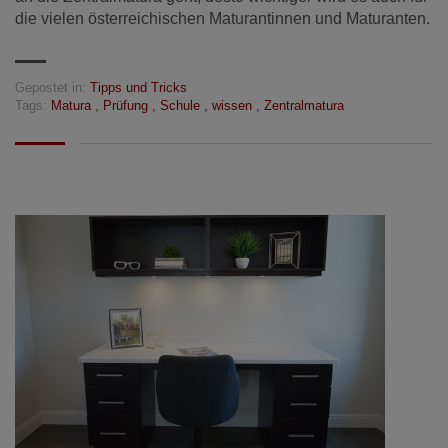
die vielen österreichischen Maturantinnen und Maturanten.
Gepostet in:
Tipps und Tricks
Tags:
Matura
,
Prüfung
,
Schule
,
wissen
,
Zentralmatura