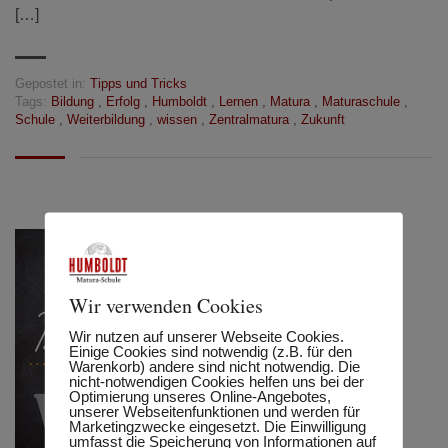
[…]
Gepostet in:
Tipps und Tricks
Tags:
Bildung
,
Erfolg
,
Humboldt
,
Lernen
,
Matura
,
Maturaschule
,
Schule
,
Weiterbildung
,
wissen
,
Zentralmatura
,
Zukunft
Wir verwenden Cookies
Wir nutzen auf unserer Webseite Cookies.
Einige Cookies sind notwendig (z.B. für den
Warenkorb) andere sind nicht notwendig. Die
nicht-notwendigen Cookies helfen uns bei der
Optimierung unseres Online-Angebotes,
unserer Webseitenfunktionen und werden für
Marketingzwecke eingesetzt. Die Einwilligung
umfasst die Speicherung von Informationen auf