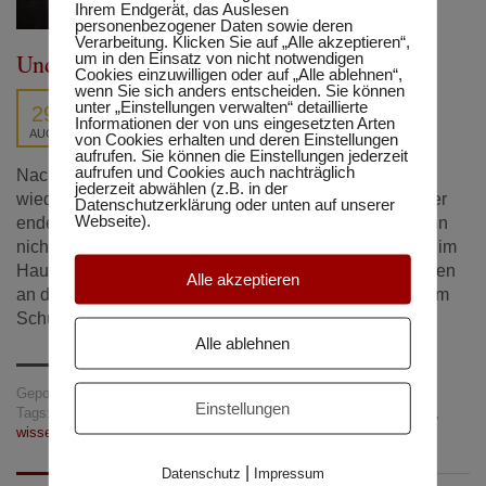
Ihrem Endgerät, das Auslesen
personenbezogener Daten sowie deren
Verarbeitung. Klicken Sie auf „Alle akzeptieren“,
Und jährlich grüßt der Schulanfang
um in den Einsatz von nicht notwendigen
Cookies einzuwilligen oder auf „Alle ablehnen“,
wenn Sie sich anders entscheiden. Sie können
unter „Einstellungen verwalten“ detaillierte
29
Informationen der von uns eingesetzten Arten
AUG.
von Cookies erhalten und deren Einstellungen
aufrufen. Sie können die Einstellungen jederzeit
aufrufen und Cookies auch nachträglich
Nach wochenlangen Ferien ist es in wenigen Tagen
jederzeit abwählen (z.B. in der
wieder so weit. Für die ersten Schülerinnen und Schüler
Datenschutzerklärung oder unten auf unserer
Webseite).
enden in Österreich die verdienten Sommerferien. Wenn
nicht gerade eine Nachprüfung oder ein Schulwechsel im
Haus bevorsteht, denken nur die wenigsten in den Ferien
Alle akzeptieren
an die Schule. Doch gerade die letzten Wochen vor dem
Schulanfang können, wenn sie […]
Alle ablehnen
Gepostet in:
Tipps und Tricks
Einstellungen
Tags:
Beratung
,
Erfolg
,
Lernen
,
Matura
,
Schule
,
Sommerferien
,
wissen
,
Zeitmanagement
|
Datenschutz
Impressum