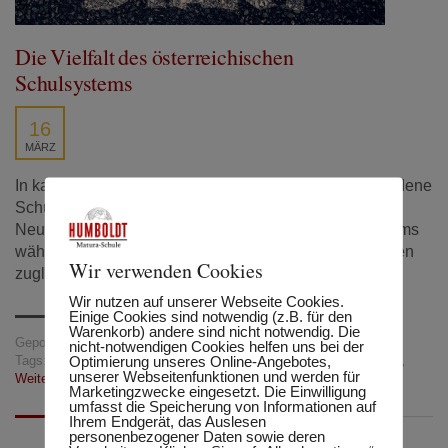
Die Vielfalt des österreichischen
Schulsystems
16
MÄRZ
In kaum einem anderen Land gibt es so viele verschiedene
Schulformen zwischen denen Jugendliche nach der
Neuen Mittelschule oder der Unterstufe des Gymnasiums
wählen können. Doch die Vielfalt kann Fluch und Segen
Wir verwenden Cookies
zugleich sein.
Wir nutzen auf unserer Webseite Cookies.
Einige Cookies sind notwendig (z.B. für den
Warenkorb) andere sind nicht notwendig. Die
Gepostet in:
Tipps und Tricks
nicht-notwendigen Cookies helfen uns bei der
Optimierung unseres Online-Angebotes,
Tags:
AHS
,
BHS
,
BMS
,
BRP
,
HAK
,
HAS
,
Schule
,
Schulform
,
unserer Webseitenfunktionen und werden für
Weiterbildung
Marketingzwecke eingesetzt. Die Einwilligung
umfasst die Speicherung von Informationen auf
Ihrem Endgerät, das Auslesen
personenbezogener Daten sowie deren