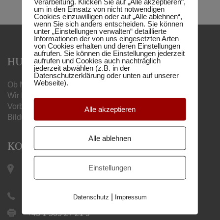
Verarbeitung. Klicken Sie auf „Alle akzeptieren“,
um in den Einsatz von nicht notwendigen
Cookies einzuwilligen oder auf „Alle ablehnen“,
wenn Sie sich anders entscheiden. Sie können
unter „Einstellungen verwalten“ detaillierte
Informationen der von uns eingesetzten Arten
von Cookies erhalten und deren Einstellungen
aufrufen. Sie können die Einstellungen jederzeit
HUMBOLDT MATURA-SCHULE
aufrufen und Cookies auch nachträglich
jederzeit abwählen (z.B. in der
Datenschutzerklärung oder unten auf unserer
Webseite).
Ob Matura, Handelsschule oder Berufsreifeprüfung –
Wir begleiten Sie mit unseren online
Vorbereitungslehrgängen zum gewünschten
Alle akzeptieren
Bildungsabschluss.
Alle ablehnen
KONTAKT
Keplerplatz 12 / Top 19 |
Einstellungen
1100 Wien
|
+43 1 505 27 21
Datenschutz
Impressum
+43 1 505 27 21 9