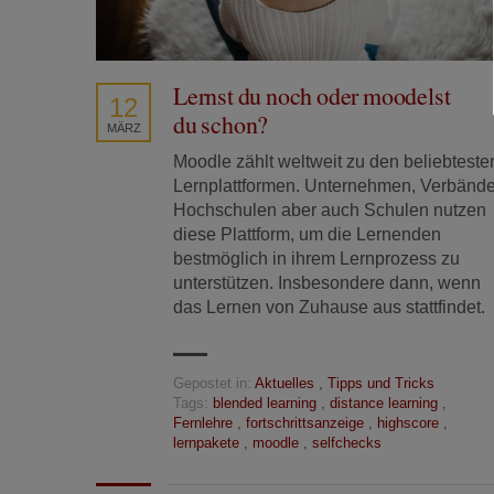
Lernst du noch oder moodelst
12
du schon?
MÄRZ
Moodle zählt weltweit zu den beliebteste
Lernplattformen. Unternehmen, Verbände
Hochschulen aber auch Schulen nutzen
diese Plattform, um die Lernenden
bestmöglich in ihrem Lernprozess zu
unterstützen. Insbesondere dann, wenn
das Lernen von Zuhause aus stattfindet.
Gepostet in:
Aktuelles
,
Tipps und Tricks
Tags:
blended learning
,
distance learning
,
Fernlehre
,
fortschrittsanzeige
,
highscore
,
lernpakete
,
moodle
,
selfchecks