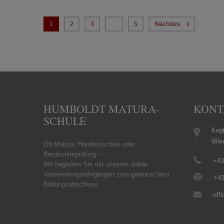
1
2
3
…
5
Nächstes
HUMBOLDT MATURA-
KONT
SCHULE
Kepl
Wie
Ob Matura, Handelsschule oder
Berufsreifeprüfung –
+43
Wir begleiten Sie mit unseren online
Vorbereitungslehrgängen zum gewünschten
+43
Bildungsabschluss.
off