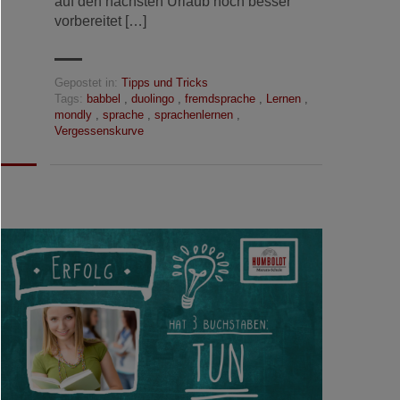
auf den nächsten Urlaub noch besser
vorbereitet […]
Gepostet in:
Tipps und Tricks
Tags:
babbel
,
duolingo
,
fremdsprache
,
Lernen
,
mondly
,
sprache
,
sprachenlernen
,
Vergessenskurve