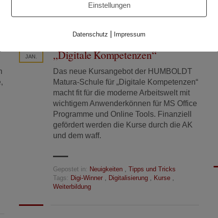
Einstellungen
|
Datenschutz
Impressum
Neu im Angebot: Kurse für
17
„Digitale Kompetenzen“
JAN.
n
Das neue Kursangebot der HUMBOLDT
,
Matura-Schule für „Digitale Kompetenzen“
macht fit für die moderne Arbeitswelt mit
wichtigem Anwenderkönnen für MS Office
Programme und Online Tools. Finanziell
gefördert werden die Kurse durch die AK
und dem waff.
Gepostet in:
Neuigkeiten
,
Tipps und Tricks
Tags:
Digi-Winner
,
Digitalisierung
,
Kurse
,
Weiterbildung