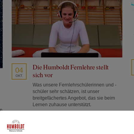
Die Humboldt Fernlehre stellt
04
sich vor
OKT.
Was unsere Fernlehrschülerinnen und -
schüler sehr schätzen, ist unser
breitgefächertes Angebot, das sie beim
Lernen zuhause unterstützt.
en
Gepostet in:
Matura-Schule
,
Neuigkeiten
,
Tipps
und Tricks