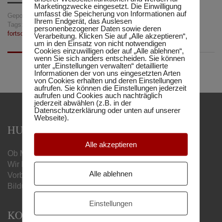
Marketingzwecke eingesetzt. Die Einwilligung
umfasst die Speicherung von Informationen auf
Gepostet in:
Aktuelles
,
Tipps und Tricks
Ihrem Endgerät, das Auslesen
Tags:
blended learning
,
distance learning
,
Fernlehre
,
personenbezogener Daten sowie deren
fortschrittsanzeige
,
highscore
,
lernpakete
,
moodle
,
selfchecks
Verarbeitung. Klicken Sie auf „Alle akzeptieren“,
um in den Einsatz von nicht notwendigen
Cookies einzuwilligen oder auf „Alle ablehnen“,
wenn Sie sich anders entscheiden. Sie können
unter „Einstellungen verwalten“ detaillierte
Informationen der von uns eingesetzten Arten
von Cookies erhalten und deren Einstellungen
aufrufen. Sie können die Einstellungen jederzeit
aufrufen und Cookies auch nachträglich
jederzeit abwählen (z.B. in der
Datenschutzerklärung oder unten auf unserer
Webseite).
HUMBOLDT MATURA-SCHULE
Alle akzeptieren
Ob Matura, Handelsschule oder Berufsreifeprüfung –
Wir begleiten Sie mit unseren online
Alle ablehnen
Vorbereitungslehrgängen zum gewünschten
Bildungsabschluss.
Einstellungen
KONTAKT