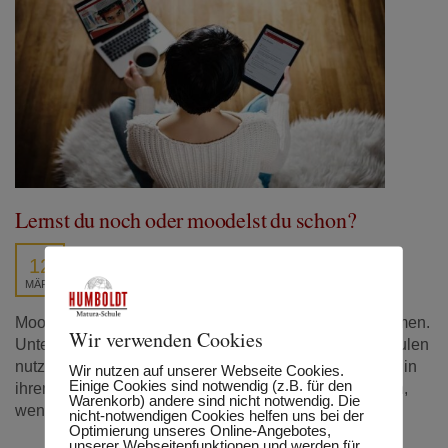
Lernst du noch oder moodelst du schon?
12
MÄRZ
Moodle zählt weltweit zu den beliebtesten Lernplattformen.
Wir verwenden Cookies
Unternehmen, Verbände, Hochschulen aber auch Schulen
nutzen diese Plattform, um die Lernenden bestmöglich in
Wir nutzen auf unserer Webseite Cookies.
Einige Cookies sind notwendig (z.B. für den
ihrem Lernprozess zu unterstützen. Insbesondere dann,
Warenkorb) andere sind nicht notwendig. Die
wenn das Lernen von Zuhause aus stattfindet.
nicht-notwendigen Cookies helfen uns bei der
Optimierung unseres Online-Angebotes,
unserer Webseitenfunktionen und werden für