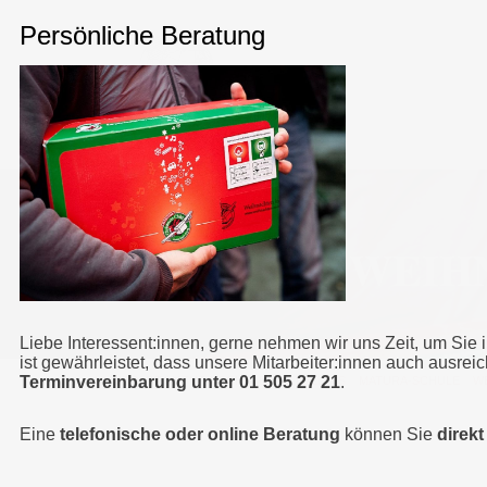
WEIH
Liebe Interessent:innen, gerne nehmen wir uns Zeit, um Sie 
ist gewährleistet, dass unsere Mitarbeiter:innen auch ausrei
Terminvereinbarung unter 01 505 27 21
.
HUMBOLDT MATURA-SCHULE
>
AKTUELLES
>
MATURA-SCHULE
>
W
Eine
telefonische oder online Beratung
können Sie
direk