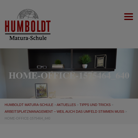
Togg
HOME-OFFICE-1575464_640
HUMBOLDT MATURA-SCHULE
>
AKTUELLES
>
TIPPS UND TRICKS
>
ARBEITSPLATZMANAGEMENT – WEIL AUCH DAS UMFELD STIMMEN MUSS
>
HOME-OFFICE-1575464_640