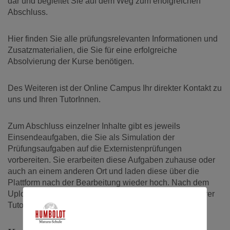
dar und begleitet Sie auf dem Weg zum erfolgreichen
Abschluss.
Hier finden Sie alle prüfungsrelevanten Informationen und
Zusatzmaterialien, die Sie für eine erfolgreiche
Absolvierung der Kurse benötigen.
Des Weiteren ist der Online Campus Ihr direkter Kontakt zu
uns und Ihren TutorInnen.
Zum Abschluss einzelner Inhalte gibt es jeweils
Einsendeaufgaben, die Sie als Simulation der
Prüfungsaufgaben auf die Externistenprüfungen
vorbereiten. Sie erarbeiten diese Aufgaben zuhause oder
auch an einem anderen Ort und laden diese über die
Plattform nach der Bearbeitung wieder hoch. Nach dem
Upload erhalten Sie ein individuelles Feedback von Ihrer
Tutorin/Ihrem Tutor.