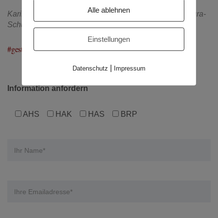
Alle ablehnen
Karin Stummvoll, Geschäftsführerin der Humboldt Matura-
Schule
Einstellungen
#gestaltedeinezukunft
|
Datenschutz
Impressum
Information anfordern
AHS
HAK
HAS
BRP