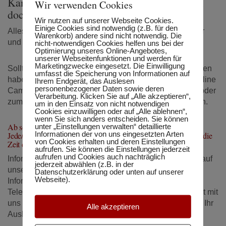
Kann ich mir das leisten und was, wenn ich
Wir verwenden Cookies
doch einmal Hilfe brauche?
Wir nutzen auf unserer Webseite Cookies.
Einige Cookies sind notwendig (z.B. für den
Alles kein Problem! Unser Fernlehr-Angebot ist leistbar
Warenkorb) andere sind nicht notwendig. Die
und bereits ab € 80,00 pro Modul möglich.
nicht-notwendigen Cookies helfen uns bei der
Optimierung unseres Online-Angebotes,
unserer Webseitenfunktionen und werden für
Marketingzwecke eingesetzt. Die Einwilligung
Sollten Ihnen gewisse Inhalte unklar sein und Sie Fragen
umfasst die Speicherung von Informationen auf
haben, dann können Sie zum einen direkt über den Online
Ihrem Endgerät, das Auslesen
personenbezogener Daten sowie deren
Campus mit Ihrer Tutorin/Ihrem Tutor in Kontakt treten oder
Verarbeitung. Klicken Sie auf „Alle akzeptieren“,
zum anderen auch Präsenzeinheiten zusätzlich buchen.
um in den Einsatz von nicht notwendigen
Cookies einzuwilligen oder auf „Alle ablehnen“,
wenn Sie sich anders entscheiden. Sie können
Ab sofort gibt es nun keine Ausreden mehr!
unter „Einstellungen verwalten“ detaillierte
Informationen der von uns eingesetzten Arten
Jede/r kann sich um seine Weiterbildung kümmern, auch wenn die
von Cookies erhalten und deren Einstellungen
Zeit dazu oft knapp ist.
aufrufen. Sie können die Einstellungen jederzeit
aufrufen und Cookies auch nachträglich
Informieren Sie sich über unser
Fernlehrkurs-Angebot
auf
jederzeit abwählen (z.B. in der
unserer Homepage, fordern Sie weiteres
Datenschutzerklärung oder unten auf unserer
Webseite).
Informationsmaterial an oder nehmen Sie per
Email
,
Telefon (+43 1 505 27 21) oder auch persönlich Kontakt mit
uns auf. Wir beraten Sie gerne und helfen Ihnen dabei, Ihr
Alle akzeptieren
Ausbildungsziel so schnell wie möglich zu erreichen.