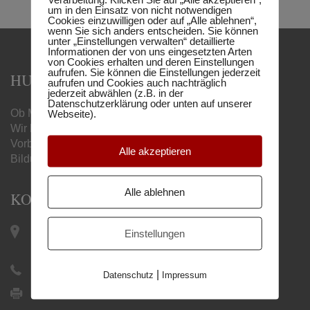
um in den Einsatz von nicht notwendigen
Cookies einzuwilligen oder auf „Alle ablehnen“,
wenn Sie sich anders entscheiden. Sie können
unter „Einstellungen verwalten“ detaillierte
Informationen der von uns eingesetzten Arten
von Cookies erhalten und deren Einstellungen
aufrufen. Sie können die Einstellungen jederzeit
HUMBOLDT MATURA-SCHULE
aufrufen und Cookies auch nachträglich
jederzeit abwählen (z.B. in der
Datenschutzerklärung oder unten auf unserer
Webseite).
Ob Matura, Handelsschule oder Berufsreifeprüfung –
Wir begleiten Sie mit unseren online
Vorbereitungslehrgängen zum gewünschten
Alle akzeptieren
Bildungsabschluss.
Alle ablehnen
KONTAKT
Keplerplatz 12 / Top 19 |
Einstellungen
1100 Wien
+43 1 505 27 21
|
Datenschutz
Impressum
+43 1 505 27 21 9