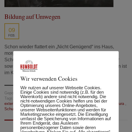
Bildung auf Umwegen
09
FEB.
Schon wieder flattert ein „Nicht Genügend“ ins Haus,
morgen ist ein Test und nächste Woche stehen zwei
Schularbeiten an. Wie es aussieht, muss das Schuljahr
sowieso noch einmal wiederholt werden. Die Motivation ist
im Keller.
Wir verwenden Cookies
Wir nutzen auf unserer Webseite Cookies.
Einige Cookies sind notwendig (z.B. für den
Gepostet in:
Tipps und Tricks
Warenkorb) andere sind nicht notwendig. Die
Tags:
Abschlussprüfung
,
externisten
,
externistenprüfung
,
nicht-notwendigen Cookies helfen uns bei der
externistenwesen
,
flexibel
,
höherer schulabschluss
,
Lernen
,
Matura
,
Optimierung unseres Online-Angebotes,
Schulabschluss
,
zulassung
,
zulassungsprüfung
unserer Webseitenfunktionen und werden für
Marketingzwecke eingesetzt. Die Einwilligung
umfasst die Speicherung von Informationen auf
Ihrem Endgerät, das Auslesen
personenbezogener Daten sowie deren
Verarbeitung. Klicken Sie auf „Alle akzeptieren“,