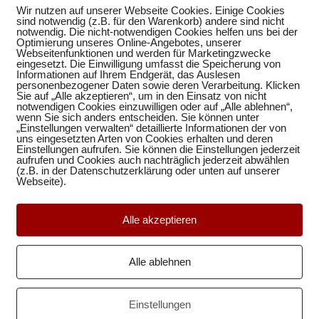
14
der Humboldt Matura-Schule
Wir nutzen auf unserer Webseite Cookies. Einige Cookies
MÄRZ
sind notwendig (z.B. für den Warenkorb) andere sind nicht
notwendig. Die nicht-notwendigen Cookies helfen uns bei der
14.03.2020 Am Freitagnachmittag hat die
Optimierung unseres Online-Angebotes, unserer
Webseitenfunktionen und werden für Marketingzwecke
Regierung die Schließung aller
eingesetzt. Die Einwilligung umfasst die Speicherung von
ir
Unternehmen ab Montag, 16.3.2020
Informationen auf Ihrem Endgerät, das Auslesen
angekündigt, die nicht der notwendigen
personenbezogener Daten sowie deren Verarbeitung. Klicken
Sie auf „Alle akzeptieren“, um in den Einsatz von nicht
Versorgung der Bevölkerung bzw. der
notwendigen Cookies einzuwilligen oder auf „Alle ablehnen“,
Aufrechterhaltung einer funktionierenden
wenn Sie sich anders entscheiden. Sie können unter
„Einstellungen verwalten“ detaillierte Informationen der von
t
Gesellschaft dienen. Dazu zählt auch die
uns eingesetzten Arten von Cookies erhalten und deren
Humboldt Matura-Schule. Zum Wohle
Einstellungen aufrufen. Sie können die Einstellungen jederzeit
aufrufen und Cookies auch nachträglich jederzeit abwählen
aller Beteiligten ergreifen wir ebenfalls
(z.B. in der Datenschutzerklärung oder unten auf unserer
diese Maßnahme. Das bedeutet, dass ab
Webseite).
Montag, 16.3.2020 bis auf Weiteres kein
Präsenzunterricht in […]
Alle akzeptieren
Gepostet in:
Allgemein
,
Matura-Schule
,
Alle ablehnen
Neuigkeiten
Tags:
COVID 19
,
Maßnahmen
,
Unterricht
Einstellungen