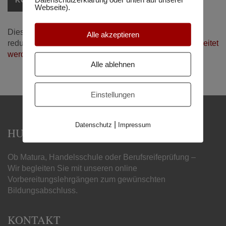
Webseite).
Diese Website verwendet Akismet, um Spam zu
Alle akzeptieren
reduzieren.
Erfahre, wie deine Kommentardaten verarbeitet
werden.
Alle ablehnen
Einstellungen
|
Datenschutz
Impressum
HUMBOLDT MATURA-SCHULE
Ob Matura, Handelsschule oder Berufsreifeprüfung –
Wir begleiten Sie mit unseren online
Vorbereitungslehrgängen zum gewünschten
Bildungsabschluss.
KONTAKT