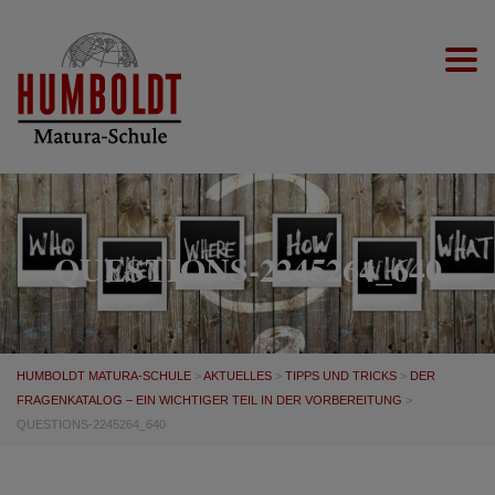
Togg
QUESTIONS-2245264_640
HUMBOLDT MATURA-SCHULE
>
AKTUELLES
>
TIPPS UND TRICKS
>
DER
FRAGENKATALOG – EIN WICHTIGER TEIL IN DER VORBEREITUNG
>
QUESTIONS-2245264_640