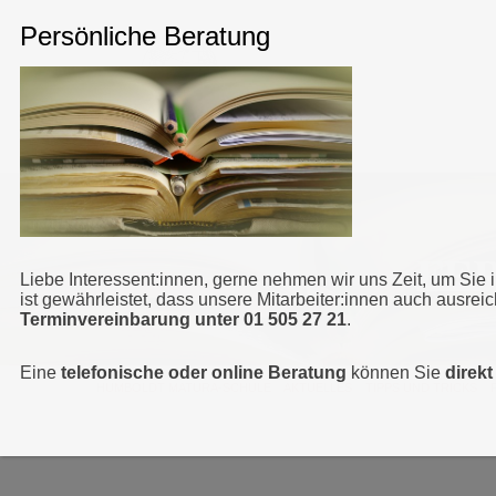
FE
Liebe Interessent:innen, gerne nehmen wir uns Zeit, um Sie 
ist gewährleistet, dass unsere Mitarbeiter:innen auch ausrei
Terminvereinbarung unter 01 505 27 21
.
Eine
telefonische oder online Beratung
können Sie
direk
HUMBOLDT MATURA-SCHULE
>
AKTUELLES
>
TIPPS UND TRICKS
>