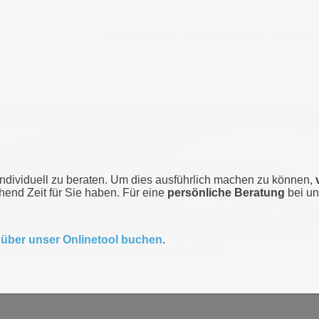
MATURA-SCHULE
KURSPROGRAMM
KONTAKT
RNSTUDIUM-UNTERLA
individuell zu beraten. Um dies ausführlich machen zu können,
chend Zeit für Sie haben. Für eine
persönliche Beratung
bei un
t
über unser Onlinetool buchen
.
FERNSTUDIUM – DIE KUNST ALLEINE ANS ZIEL ZU KOMMEN
>
FERNSTUDIUM-UNTER