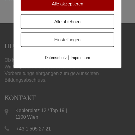
Alle akzeptieren
Alle ablehnen
Einstellungen
HUMBOLDT MATURA-SCHULE
|
Datenschutz
Impressum
Ob Matura, Handelsschule oder Berufsreifeprüfung –
Wir begleiten Sie mit unseren online
Vorbereitungslehrgängen zum gewünschten
Bildungsabschluss.
KONTAKT
Keplerplatz 12 / Top 19 |
1100 Wien
+43 1 505 27 21