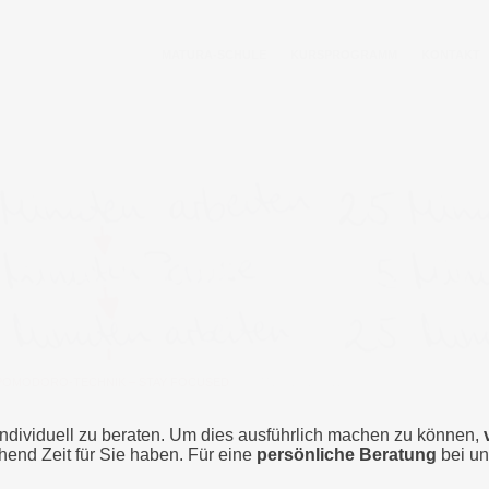
MATURA-SCHULE
KURSPROGRAMM
KONTAKT
SCAN 03.08.2017, 12_11
POMODORO-TECHNIK – STAY FOCUSED
>
SCAN 03.08.2017, 12_11
individuell zu beraten. Um dies ausführlich machen zu können,
chend Zeit für Sie haben. Für eine
persönliche Beratung
bei un