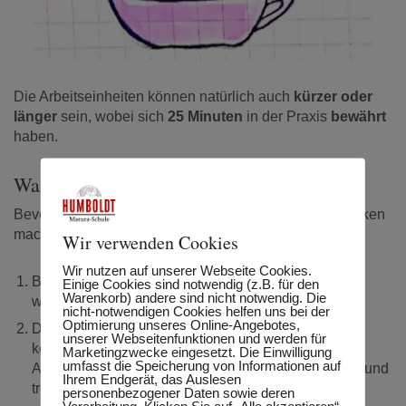
Die Arbeitseinheiten können natürlich auch
kürzer oder
länger
sein, wobei sich
25 Minuten
in der Praxis
bewährt
haben.
Warum? – Darum!
Bevor Sie sich über den Nutzen dieser Technik Gedanken
machen stellen Sie sich folgende Fragen:
Wir verwenden Cookies
Wir nutzen auf unserer Webseite Cookies.
Breche ich Tätigkeiten ab, bevor ich damit fertig bin,
Einige Cookies sind notwendig (z.B. für den
Warenkorb) andere sind nicht notwendig. Die
weil ich keine Lust mehr darauf habe?
nicht-notwendigen Cookies helfen uns bei der
Optimierung unseres Online-Angebotes,
Drücke ich mich vor Arbeiten, die langweilig oder
unserer Webseitenfunktionen und werden für
komplex sind?
Marketingzwecke eingesetzt. Die Einwilligung
umfasst die Speicherung von Informationen auf
Arbeite ich mehrere Stunden am Stück ohne Pause und
Ihrem Endgerät, das Auslesen
trotzdem wird die Arbeit nicht weniger?
personenbezogener Daten sowie deren
Verarbeitung. Klicken Sie auf „Alle akzeptieren“,