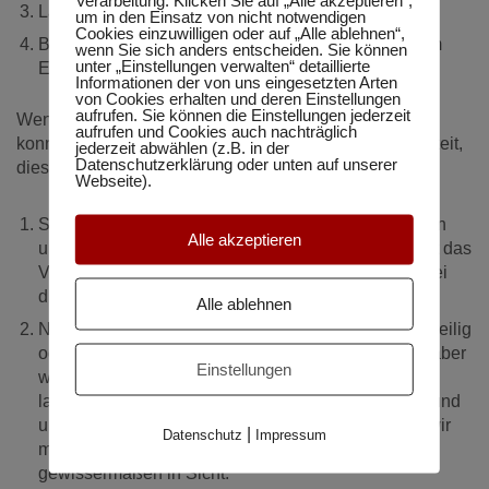
Lasse ich mich beim Arbeiten ablenken?
um in den Einsatz von nicht notwendigen
Cookies einzuwilligen oder auf „Alle ablehnen“,
Bin ich schnell überfordert mit meiner Arbeit oder am
wenn Sie sich anders entscheiden. Sie können
unter „Einstellungen verwalten“ detaillierte
Ende des Tages sehr ausgepowert?
Informationen der von uns eingesetzten Arten
von Cookies erhalten und deren Einstellungen
aufrufen. Sie können die Einstellungen jederzeit
Wenn Sie diese Fragen Großteils mit
JA
beantworten
aufrufen und Cookies auch nachträglich
konnten, dann ist die Pomodoro-Technik eine Möglichkeit,
jederzeit abwählen (z.B. in der
Datenschutzerklärung oder unten auf unserer
diese „Probleme“ in den Griff zu bekommen.
Warum?
Webseite).
Sie teilen sich Ihre Arbeit in 25 Minuten Einheiten ein
Alle akzeptieren
und sind dann in der Regel auch bemüht, in der Zeit das
Vorgenommene zu erledigen. Ein Aufschieben ist bei
dieser Technik nämlich nicht gestattet.
Alle ablehnen
Niemand von uns erledigt gerne Arbeiten, die langweilig
oder uns vor Herausforderungen stellen. Wenn wir aber
Einstellungen
wissen, dass wir uns nur 25 Minuten mit einer
langweiligen Tätigkeit auseinandersetzen müssen und
uns danach eine Pause gönnen dürfen, dann sind wir
|
Datenschutz
Impressum
motivierter, das auch zu tun. Denn ein Ende ist in
gewissermaßen in Sicht.