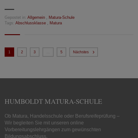
Gepostet in:
Allgemein
,
Matura-Schule
Tags:
Abschlussklasse
,
Matura
1
2
3
…
5
Nächstes
HUMBOLDT MATURA-SCHULE
Ob Matura, Handelsschule oder Berufsreifeprüfung –
Wir begleiten Sie mit unseren online
Vorbereitungslehrgängen zum gewünschten
Bildungsabschluss.