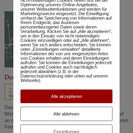
nicht-notwendigen Cookies helfen uns bei der
Optimierung unseres Online-Angebotes,
unserer Webseitenfunktionen und werden für
Marketingzwecke eingesetzt. Die Einwilligung
umfasst die Speicherung von Informationen auf
Ihrem Endgerät, das Auslesen
personenbezogener Daten sowie deren
Verarbeitung. Klicken Sie auf „Alle akzeptieren“,
um in den Einsatz von nicht notwendigen
Cookies einzuwilligen oder auf „Alle ablehnen“,
wenn Sie sich anders entscheiden. Sie können
unter „Einstellungen verwalten“ detaillierte
Informationen der von uns eingesetzten Arten
von Cookies erhalten und deren Einstellungen
aufrufen. Sie können die Einstellungen jederzeit
aufrufen und Cookies auch nachträglich
jederzeit abwählen (z.B. in der
Der Start ins neue Schuljahr 2021/22
Datenschutzerklärung oder unten auf unserer
Webseite).
27
Alle akzeptieren
SEP.
Das Wintersemester 2021/22 ist nun schon ein paar
Alle ablehnen
Wochen alt und wir konnten uns über einen regen Zulauf
an neuen Schülerinnen und Schülern, vor allem in unseren
Fernlehrgängen, freuen.
Einstellungen