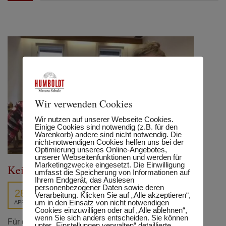
Wir verwenden Cookies
Wir nutzen auf unserer Webseite Cookies.
Einige Cookies sind notwendig (z.B. für den
Warenkorb) andere sind nicht notwendig. Die
nicht-notwendigen Cookies helfen uns bei der
Optimierung unseres Online-Angebotes,
unserer Webseitenfunktionen und werden für
Marketingzwecke eingesetzt. Die Einwilligung
Keine Angst vor dem Notenschluss
umfasst die Speicherung von Informationen auf
Ihrem Endgerät, das Auslesen
personenbezogener Daten sowie deren
28
Verarbeitung. Klicken Sie auf „Alle akzeptieren“,
um in den Einsatz von nicht notwendigen
APR.
Cookies einzuwilligen oder auf „Alle ablehnen“,
wenn Sie sich anders entscheiden. Sie können
Für diejenigen, die in die letzte Klasse der Oberstufe
unter „Einstellungen verwalten“ detaillierte