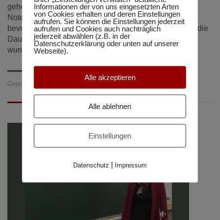
Informationen der von uns eingesetzten Arten
gehen, ist gerade Notenschluss Sind letztendlich alle
von Cookies erhalten und deren Einstellungen
Noten im Zeugnis positiv, steht die Matura unmittelbar
aufrufen. Sie können die Einstellungen jederzeit
aufrufen und Cookies auch nachträglich
bevor. In diesem Fall gratulieren wir und drücken euch die
jederzeit abwählen (z.B. in der
Daumen für den Endspurt! Sollte aber nicht alles
Datenschutzerklärung oder unten auf unserer
wunschgemäß gelaufen sein …
Webseite).
Alle akzeptieren
Gepostet in:
Gezwitscher aus dem Schulalltag
,
Tipps und Tricks
Alle ablehnen
Einstellungen
|
Datenschutz
Impressum