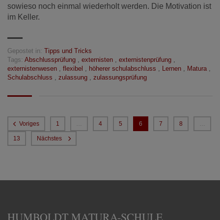
sowieso noch einmal wiederholt werden. Die Motivation ist
im Keller.
Gepostet in:
Tipps und Tricks
Tags:
Abschlussprüfung
,
externisten
,
externistenprüfung
,
externistenwesen
,
flexibel
,
höherer schulabschluss
,
Lernen
,
Matura
,
Schulabschluss
,
zulassung
,
zulassungsprüfung
Voriges
1
…
4
5
6
7
8
…
13
Nächstes
HUMBOLDT MATURA-SCHULE