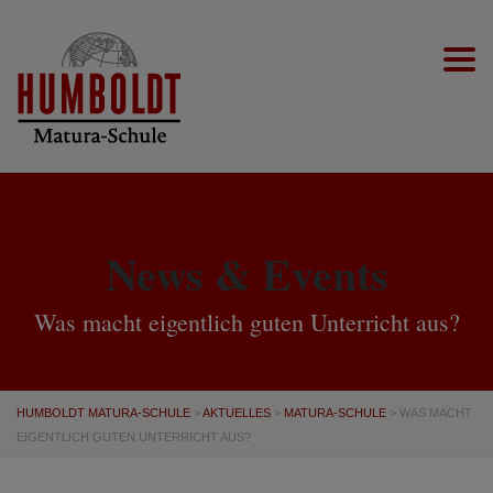
Togg
News & Events
Was macht eigentlich guten Unterricht aus?
HUMBOLDT MATURA-SCHULE
>
AKTUELLES
>
MATURA-SCHULE
>
WAS MACHT
EIGENTLICH GUTEN UNTERRICHT AUS?