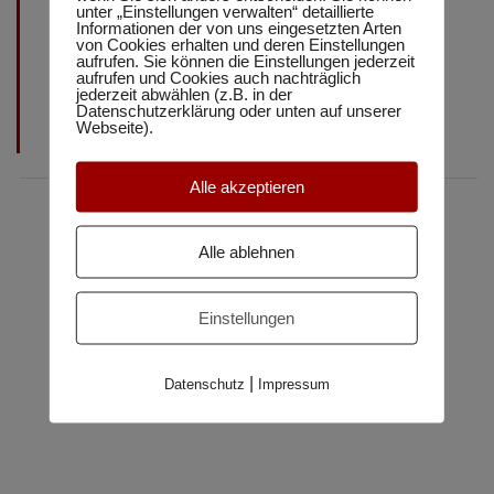
Einsatz der neuesten Medien oder die Abläufe in der
unter „Einstellungen verwalten“ detaillierte
Schule sich gar nicht so stark auswirken, wie von
Informationen der von uns eingesetzten Arten
von Cookies erhalten und deren Einstellungen
vielen Leuten kolportiert wird. Ebenfalls ist es für
aufrufen. Sie können die Einstellungen jederzeit
John Hattie nachweislich die Lehrerpersönlichkeit und
aufrufen und Cookies auch nachträglich
jederzeit abwählen (z.B. in der
deren Fachwissen, wenn es um wirkliche Qualität im
Datenschutzerklärung oder unten auf unserer
Unterricht geht!
Webseite).
Alle akzeptieren
Alle ablehnen
Einstellungen
|
Datenschutz
Impressum