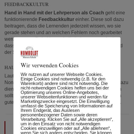
FEEDBACKKULTUR
Hand in Hand mit der Lehrperson als Coach
geht eine
funktionierende
Feedbackkultur
einher. Diese soll dazu
beitragen, dass die Lernenden jederzeit wissen, wo sie
gerade stehen und an welchen Fehlern noch gearbeitet
werden muss. Dabei ist auch die Lehrperson gefordert,
dass sie gute Aufzeichnungen über den aktuellen Stand
der Schüler und Schülerinnen führt.
Wir verwenden Cookies
HAUSÜBUNGEN
Wir nutzen auf unserer Webseite Cookies.
Laut John Hattie sind Hausaufgaben nicht das
Einige Cookies sind notwendig (z.B. für den
Nonplusultra in der Schule. Sie sollten hauptsächlich dazu
Warenkorb) andere sind nicht notwendig. Die
nicht-notwendigen Cookies helfen uns bei der
dienen bereits erlernten Stoff zu festigen. Grundsätzlich
Optimierung unseres Online-Angebotes,
sollte aber in der Stunde wiederholt werden, damit dem
unserer Webseitenfunktionen und werden für
Marketingzwecke eingesetzt. Die Einwilligung
guten und umgehenden Feedback nichts im Weg steht.
umfasst die Speicherung von Informationen auf
Ihrem Endgerät, das Auslesen
personenbezogener Daten sowie deren
Verarbeitung. Klicken Sie auf „Alle akzeptieren“,
um in den Einsatz von nicht notwendigen
Man kann also erkennen, dass die Klassengröße, der
Cookies einzuwilligen oder auf „Alle ablehnen“,
wenn Sie sich anders entscheiden. Sie können